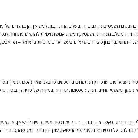
 בהיבטים משפטיים מורכבים, הן בשלב ההתחייבות לנישואין והן במקרים של פריד
ת ייחודי המשלב מומחיות משפטית, רגישות אנושית ויכולת להתאים פתרונות לנסי
י התחומים, ויבחן כיצד הם פועלים בעשר ערים מרכזיות בישראל – תל אביב, י
 משמעותית. עורכי דין המתמחים בהסכמים טרום-נישואין (הסכמי ממון) מסייעים
הוא מסמך משפטי מחייב, המונע סכסוכות עתידיות במקרה של פרידה ומבטיח כי
ין בני הזוג, כאשר אחד מבני הזוג מביא נכסים משמעותיים לנישואין, או כאשר 
על מנת להגן על נכסים שנרכשו לפני הנישואין. עורך דין מיומן ידאג שההסכם יהיה