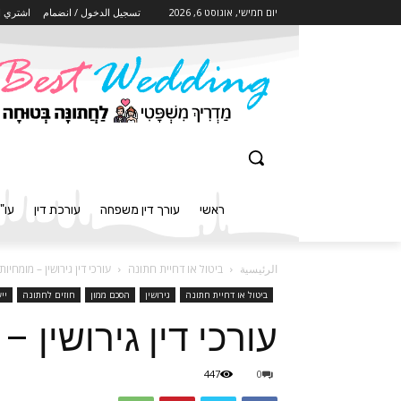
יום חמישי, אוגוסט 6, 2026
تسجيل الدخول / انضمام
اشتري ا
ראשי
עורך דין משפחה
עורכת דין
עו"
الرئيسية
ביטול או דחיית חתונה
עורכי דין גירושין – מומח
ביטול או דחיית חתונה
גירושין
הסכם ממון
חוזים לחתונה
יי
עורכי דין גירושין
447
0