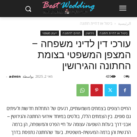
الرئيسية
ביטול או דחיית חתונה
ביטול או דחיית חתונה
גירושין
חוזים לחתונה
ייעוץ משפטי
עורכי דין לדיני משפחה –
המצפן המשפטי בצומת
החתונה והגירושין
0
435
מאי 2, 2025
بواسطة
admin
-
החיים רצופים בצמתים משמעותיים, רגעים של התחלות חדשות ולעיתים
גם סופים. בין הצמתים הללו, בולטים במיוחד אירועי החתונה והגירושין –
אבני דרך בעלות השפעה עצומה על חיי הפרט והמשפחה, הן ברמה
הרגשית והן ברמה המעשית-משפטית. בעוד שהחתונה נתפסת בדרך