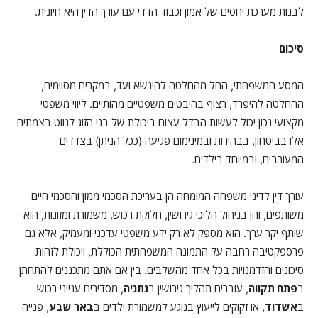
לבנות מערכת יחסים של אמון וכבוד הדדי עם עורך הדין היא חיונית.
סיכום
המסע המשפחתי, החל מהחלטה להינשא ועד, במקרים מסוימים,
ההחלטה להיפרד, רצוף בהיבטים משפטיים מהותיים. ליווי משפטי
מקצועי נכון יכול לעשות הבדל עצום ביכולת של בני הזוג לנווט בצמתים
אלו בביטחון, בבהירות ובמינימום פגיעה (ככל הניתן) בצדדים
המעורבים, ובמיוחד בילדים.
עורך דין לדיני משפחה המומחה הן בעריכת הסכמי ממון והסכמי חיים
משותפים, והן בניהול הליכי גירושין, חלוקת רכוש, משמורת ומזונות, הוא
שותף יקר ערך. הוא מספק לא רק ידע משפטי עדכני ומעמיק, אלא גם
פרספקטיבה רחבה על התמונה המשפחתית הכוללת, ויכולת לזהות
סיכונים והזדמנויות בכל אחד מהשלבים. בין אם אתם מתכננים להתחתן
ב
פתח תקווה
, עוברים תהליך גירושין ב
נתניה
, מסדירים ענייני רכוש
ב
אשדוד
, או זקוקים לייעוץ בנוגע למשמורת ילדים ב
באר שבע
, פנייה