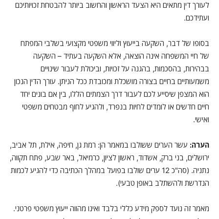
לעורך דין מתאים היא הצעד הראשון והחשוב ביותר להבטחת זכויותיכם
ועתידכם.
בסופו של דבר, השקעה בייעוץ וליווי משפטי מקצועי בשלבי המפתח
של חיי המשפחה אינה הוצאה, אלא השקעה בעתיד – השקעה
בבהירות, בהסכמות, בהגנה על זכויות, וביכולת לעבור שינויים
משמעותיים בחיים בצורה מושכלת ומכובדת ככל הניתן. עורך הדין הנכון
הוא המצפן שיסייע לכם לעבור דרך הצמתים הללו, בין אם בונים יחד
חיים חדשים או לומדים לחיות בנפרד, ולהגיע לחוף מבטחים משפטי
ואישי.
הערה:
עשר הערים ששולבו במאמר הן: רמת גן, חיפה, אילת, תל אביב,
ירושלים, בני ברק, אשדוד, ראשון לציון, כרמיאל, באר שבע, פתח תקווה,
נתניה. (סה"כ 12 ערים שולבו בפועל במהלך הכתיבה כדי להגיע לכמות
הנדרשת ולהשתלב באופן טבעי).
מאמר זה נועד לספק מידע כללי בלבד ואינו מהווה ייעוץ משפטי פרטני.