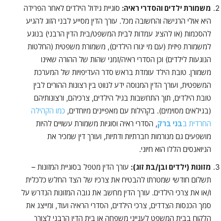
משמורת ילדים והסדרי ראיה:
סוגיית גידול הילדים לאחר הפרידה
היא אולי הרגישה והחשובה מכל. עורך הדין מסייע לבני הזוג להגיע
להסכמות (או להציג עמדות לבית המשפט/בית הדין הרבני) בנוגע
למשמורת פיזית (עם מי יגורו הילדים), משמורת משפטית (החלטות
הנוגעות לילדים) וכן הסדרי ראיה/זמני שהות של ההורה שאינו
משמורן. טובת הילד עומדת בראש סדר העדיפויות של המערכת
המשפטית, ועורך הדין המנוסה ידע לנווט בין רצונות ההורים לבין
טובת הילדים, תוך התחשבות בגיל הילדים, צרכיהם, ורצונותיהם
(בגילאים מסוימים). בקהילות עם מאפיינים מיוחדים,
כמו הקהילה
החרדית ב
בני ברק
, הסדרי ראיה וסוגיות משמורת עשויים להיות
מושפעים גם מנורמות חברתיות ודתיות, ועורך דין שמכיר את
הניואנסים הללו הוא חיוני.
מזונות (ילדים ובן/בת זוג):
עורך הדין מטפל בסוגיית המזונות –
תשלום חודשי שמטרתו להבטיח את צרכיו של הצד החלש כלכלית
ו/או את צרכי הילדים. עורך הדין מחשב את גובה המזונות הנדרש על
סמך הכנסות הצדדים, צרכי הילדים, הסדרי הראיה ועוד, ומייצג את
הלקוח בבית המשפט לענייני משפחה או בית הדין הרבני לצורך