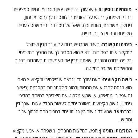
מומחיות וניסיון:
ודא שלעורך הדין יש ניסיון מוכח ומומחיות ספציפית
בדיני משפחה, בדגש על הסוגיות הרלוונטיות לך (הסכמי ממון,
גירושין, משמורת, מזונות וכו'). שאל על ניסיונו בבתי משפט לענייני
משפחה ובבתי הדין הרבניים.
כימיה ותקשורת:
חשוב שתרגיש בנוח עם עורך הדין ושתוכל
לתקשר איתו בפתיחות. ודא שהוא מסביר לך את ההליך המשפטי
בשפה ברורה ומובנת, ושאתה מבין את האפשרויות העומדות בפניך
וההשלכות של כל החלטה.
גישה מקצועית:
האם עורך הדין נראה אובייקטיבי ומקצועי? האם
הוא מנסה להרגיע את הרוחות ולהוביל לפתרונות בהסכמה (כאשר
זה אפשרי ומתאים), או שהוא מלהיט את היצרים? במיוחד בהליכי
גירושין, גישה מקצועית ומאוזנת יכולה לעשות הבדל עצום. עורך דין
ב
כרמיאל
שמעודד גישור בין בני זוג יכול לחסוך מהם סכסוך ארוך
ומתיש.
המלצות ומוניטין:
חפש המלצות מחברים, משפחה או אנשי מקצוע