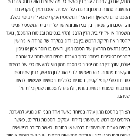
מדוע, אם כן, לפנות לעורך דין כאשר כל מה שרוצים הוא לחגוג אהבה?
התשובה טמונה בתכנון ובהגנה על העתיד. הסכם ממון (הנקרא גם
הסכם טרום נישואין) הוא הכלי המשפטי העיקרי שבא לידי ביטוי בשלב
זה. הסכם זה, שנערך בין בני הזוג ומאושר על ידי בית המשפט לענייני
משפחה או על ידי בית הדין הרבני (תלוי בנסיבות ובניסוח ההסכם), נועד
להסדיר את חלוקת הרכוש בין בני הזוג במקרה של פרידה או גירושין.
רבים נרתעים מהרעיון של הסכם ממון, ורואים בו חוסר אמון או ניסיון
להכניס "פוליסות ביטוח" לתוך מערכת יחסים המושתתת על אהבה.
אולם, עורך דין מנוסה יסביר כי הסכם ממון הוא למעשה כלי של בהירות
ותקשורת פתוחה. הוא מאפשר לבני הזוג לדון מראש, בזמן שהיחסים
טובים ונטולי קונפליקטים, בסוגיות כלכליות ורכושיות שעשויות להיות
מורכבות וטעונות רגשית בעתיד, ולהגיע להסכמות שמקובלות על
שניהם.
הצורך בהסכם ממון עולה במיוחד כאשר אחד מבני הזוג מגיע למערכת
היחסים עם רכוש משמעותי (דירות, עסקים, חסכונות גדולים), כאשר
קיימים פערים משמעותיים ברכוש או בחובות, כאשר מדובר בנישואים
שניים ולמי מבני הזוג יש ילדים מנישואים קודמים, או כאשר קיימות ציפיות