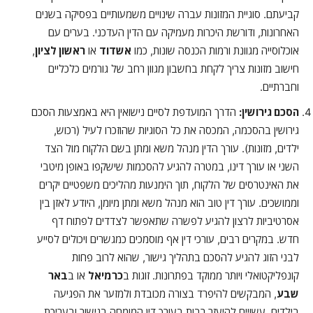
קביעתם. סוגיית המזונות עברה שינויים משמעותיים בפסיקה בשנים
האחרונות, ודורשת היכרות מעמיקה עם הדין העדכני. בערים עם
אוכלוסייה מגוונת ורמות הכנסה שונות, כמו
אשדוד
או
ראשון לציון
,
חישוב מזונות צריך לקחת בחשבון מגוון רחב של גורמים כלכליים
וחברתיים.
הסכם גירושין:
הדרך המועדפת לסיים נישואין היא באמצעות הסכם
גירושין בהסכמה, המכסה את כל הסוגיות שהוזכרו לעיל (רכוש,
ילדים, מזונות). עורך הדין מנהל משא ומתן בשם הלקוח מול הצד
השני או עורך דינו, במטרה להגיע להסכמות שישקפו באופן מיטבי
את האינטרסים של הלקוח, תוך הימנעות מהליכים משפטיים יקרים
וממושכים. עורך דין טוב הוא מנהל משא ומתן מיומן, היודע לאזן בין
אסרטיביות לרצון להגיע לפשרה שתאפשר לצדדים לפתוח דף
חדש. במקרים רבים, עורכי דין אף מוסמכים כמגשרים ויכולים לסייע
לבני הזוג להגיע להסכם בתהליך גישור, שהוא לרוב פחות
קונפליקטואלי ויותר ממוקד בפתרונות. זוגות ב
כרמיאל
או ב
באר
שבע
, המבקשים להיפרד בצורה מכובדת ולמזער את הפגיעה
בילדים, עשויים להיעזר רבות בעורך דין המומחה בגישור ובעריכת