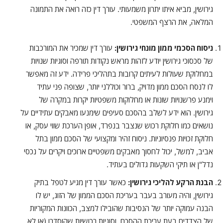
גירושין, מביא איתו יתרון משמעותי. עורך דין כזה רואה את התמונה
המלאה, את הרצף המשפטי.
ניסוח הסכמי ממון מונחי גירושין:
עורך דין שמכיר את המורכבות
של סכסוכי גירושין יודע לזהות מראש נקודות תורפה וסוגיות שנויות
במחלוקת שעולות לעיתים קרובות בתהליכי פרידה. ידע זה מאפשר
לו לנסח הסכם ממון מדויק, ברור וכוללני יותר, שצופה פני עתיד
וימנע פרשנויות שונות או מחלוקות משפטיות יקרות במקרה של
גירושין. הוא ידע לשלב בהסכם סעיפים שימנעו מאבקים עתידיים על
נושאים כמו חלוקת רכוש שנצבר בנפרד, אופן הערכת שווי עסק, או
חלוקת זכויות פנסיוניות. ניסוח זהיר ומקצועי של הסכם ממון בתל
אביב, למשל, יכול לחסוך מאבקים משפטיים ארוכים ויקרים על נכסי
נדל"ן או תיקי השקעות גדולים בעתיד.
הבנת הרקע להליכי גירושין:
כאשר עורך דין מגיע לטפל בתיק
גירושין, והיה מעורב בעבר בעריכת הסכם הממון של הזוג, יש לו
הבנה עמוקה יותר של הנסיבות שהובילו למצב, הכוונות המקוריות
של הצדדים בעת עריכת ההסכם, וסוגיות רכושיות שהוסדרו (או לא