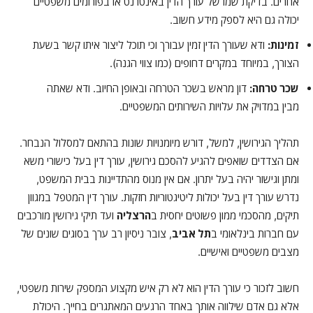
אחרים. בדיקת שמו של עורך הדין באינטרנט או בפורומים משפטיים
יכולה גם היא לספק מידע חשוב.
זמינות:
ודא שעורך הדין זמין עבורך וכי תוכל ליצור איתו קשר בשעת
הצורך, במיוחד במקרים דחופים (כמו צווי הגנה).
שכר טרחה:
דון מראש בשכר הטרחה ובאופן החיוב. ודא שאתה
מבין במדויק את עלויות השירותים המשפטיים.
תהליך הגירושין, למשל, דורש מיומנויות שונות בהתאם למסלול הנבחר.
אם הצדדים שואפים להגיע להסכם גירושין, עורך דין בעל כישורי משא
ומתן וגישור יהיה בעל יתרון. אם אין מנוס מהתדיינות בבית המשפט,
נדרש עורך דין בעל יכולות ליטיגטוריות חזקות. עורך דין המטפל במגוון
תיקים, מהסכמי ממון פשוטים יחסית ב
הרצליה
ועד תיקי גירושין מורכבים
עם חברות בינלאומי ב
תל אביב
, צובר ניסיון רב ערך בסוגים שונים של
מצבים משפטיים ואישיים.
חשוב לזכור כי עורך הדין הוא לא רק איש מקצוע המספק שירות משפטי,
אלא גם אדם שילווה אותך באחד הרגעים המאתגרים בחייך. היכולת