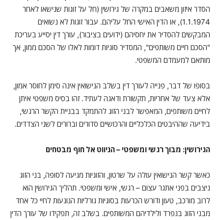
הסדר איזון משאבים במקרה של גירושין (חל על זוגות שנישאו לאחר
1.1.1974), או הדין האישי החל עליהם. עבור זוגות לא נשואים
המבקשים להסדיר את יחסיהם (ידועים בציבור), עורך דין יסייע בעריכת
"הסכם חיים משותפים", המסדיר סוגיות דומות לאלו של הסכם ממון, אך
מותאם למעמדם המשפטי.
בסופו של דבר, פנייה לעורך דין בשלב הנישואין אינה סימן לחוסר אמון,
אלא צעד של אחריות, תקשורת ודאגה לעתיד. זהו בסיס משפטי איתן
לחיים משותפים, המאפשר לבני הזוג להתמקד בבניית הקשר הרגשי,
בידיעה שההיבטים הכלכליים והרכושיים סדורים וברורים לשני הצדדים.
הגירושין: מבוך רגשי ומשפטי – הניווט אל חוף מבטחים
כאשר קשר הנישואין עולה על שרטון, והזוגיות מגיעה לסופה, בני הזוג
ניצבים בפני אתגר עצום – רגשי, אישי ומשפטי. תהליך הגירושין הוא
לרוב מורכב, טעון ודורש הכרעות בסוגיות גורליות הנוגעות לחיי כל אחד
מבני הזוג בנפרד ולילדיהם המשותפים. בשלב זה, תפקידו של עורך הדין