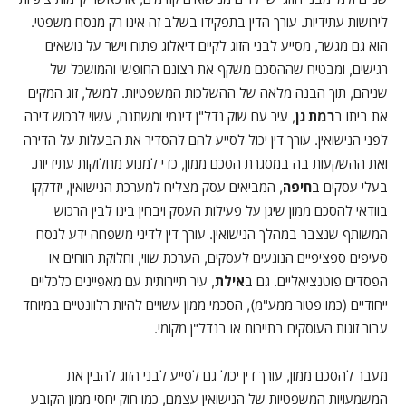
לירושות עתידיות. עורך הדין בתפקידו בשלב זה אינו רק מנסח משפטי.
הוא גם מגשר, מסייע לבני הזוג לקיים דיאלוג פתוח וישר על נושאים
רגישים, ומבטיח שההסכם משקף את רצונם החופשי והמושכל של
שניהם, תוך הבנה מלאה של ההשלכות המשפטיות. למשל, זוג המקים
את ביתו ב
רמת גן
, עיר עם שוק נדל"ן דינמי ומשתנה, עשוי לרכוש דירה
לפני הנישואין. עורך דין יכול לסייע להם להסדיר את הבעלות על הדירה
ואת ההשקעות בה במסגרת הסכם ממון, כדי למנוע מחלוקות עתידיות.
בעלי עסקים ב
חיפה
, המביאים עסק מצליח למערכת הנישואין, יזדקקו
בוודאי להסכם ממון שיגן על פעילות העסק ויבחין בינו לבין הרכוש
המשותף שנצבר במהלך הנישואין. עורך דין לדיני משפחה ידע לנסח
סעיפים ספציפיים הנוגעים לעסקים, הערכת שווי, וחלוקת רווחים או
הפסדים פוטנציאליים. גם ב
אילת
, עיר תיירותית עם מאפיינים כלכליים
ייחודיים (כמו פטור ממע"מ), הסכמי ממון עשויים להיות רלוונטיים במיוחד
עבור זוגות העוסקים בתיירות או בנדל"ן מקומי.
מעבר להסכם ממון, עורך דין יכול גם לסייע לבני הזוג להבין את
המשמעויות המשפטיות של הנישואין עצמם, כמו חוק יחסי ממון הקובע