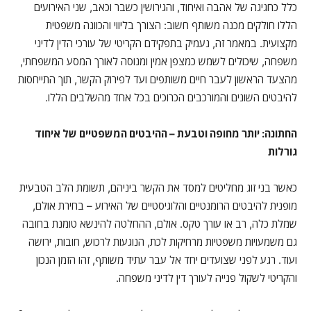
כלל כחגיגה של אהבה ואיחוד, והגירושין כשבר וכאב, שני האירועים
הללו חולקים מכנה משותף חשוב: הצורך בליווי והכוונה משפטית
מקצועית. במאמר זה, נעמיק בתפקידם הקריטי של עורכי הדין לדיני
משפחה, שיכולים לשמש כמצפן אמין ומנוסה לאורך המסע המשפחתי,
מהצעד הראשון לעבר חיים משותפים ועד לפירוק הקשר, תוך התייחסות
להיבטים השונים והמורכבים הכרוכים בכל אחד מהשלבים הללו.
החתונה: יותר מחופה וטבעת – ההיבטים המשפטיים של איחוד
גורלות
כאשר בני זוג מחליטים למסד את הקשר ביניהם, תשומת הלב הטבעית
מופנית להיבטים הרומנטיים והלוגיסטיים של האירוע – בחירת אולם,
שמלת כלה, רב או עורך טקס. אולם, ההחלטה להינשא טומנת בחובה
גם משמעויות משפטיות מרחיקות לכת, הנוגעות לרכוש, חובות, ירושה
ועוד. רגע לפני שצועדים יחד אל עבר עתיד משותף, זהו הזמן הנכון
והקריטי לשקול פנייה לעורך דין לדיני משפחה.