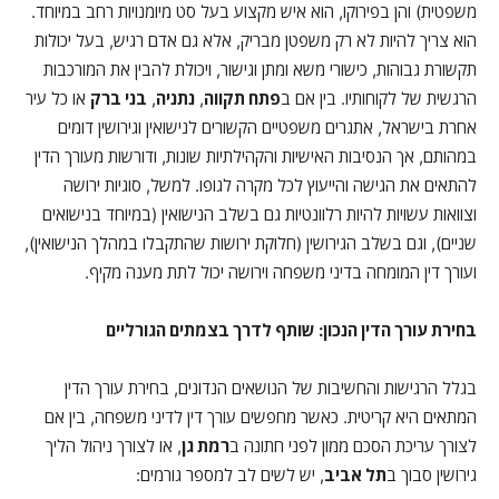
משפטית) והן בפירוקו, הוא איש מקצוע בעל סט מיומנויות רחב במיוחד.
הוא צריך להיות לא רק משפטן מבריק, אלא גם אדם רגיש, בעל יכולות
תקשורת גבוהות, כישורי משא ומתן וגישור, ויכולת להבין את המורכבות
הרגשית של לקוחותיו. בין אם ב
פתח תקווה
,
נתניה
,
בני ברק
או כל עיר
אחרת בישראל, אתגרים משפטיים הקשורים לנישואין וגירושין דומים
במהותם, אך הנסיבות האישיות והקהילתיות שונות, ודורשות מעורך הדין
להתאים את הגישה והייעוץ לכל מקרה לגופו. למשל, סוגיות ירושה
וצוואות עשויות להיות רלוונטיות גם בשלב הנישואין (במיוחד בנישואים
שניים), וגם בשלב הגירושין (חלוקת ירושות שהתקבלו במהלך הנישואין),
ועורך דין המומחה בדיני משפחה וירושה יכול לתת מענה מקיף.
בחירת עורך הדין הנכון: שותף לדרך בצמתים הגורליים
בגלל הרגישות והחשיבות של הנושאים הנדונים, בחירת עורך הדין
המתאים היא קריטית. כאשר מחפשים עורך דין לדיני משפחה, בין אם
לצורך עריכת הסכם ממון לפני חתונה ב
רמת גן
, או לצורך ניהול הליך
גירושין סבוך ב
תל אביב
, יש לשים לב למספר גורמים: