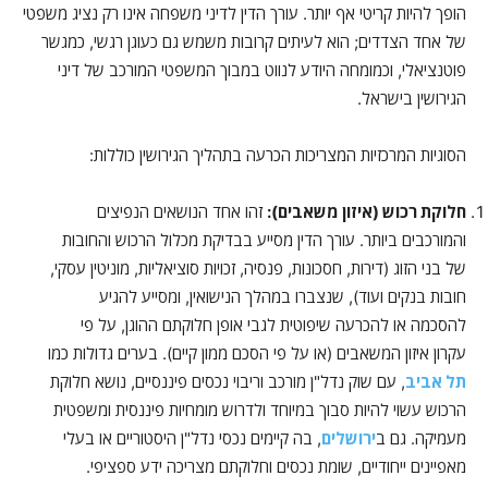
הופך להיות קריטי אף יותר. עורך הדין לדיני משפחה אינו רק נציג משפטי
של אחד הצדדים; הוא לעיתים קרובות משמש גם כעוגן רגשי, כמגשר
פוטנציאלי, וכמומחה היודע לנווט במבוך המשפטי המורכב של דיני
הגירושין בישראל.
הסוגיות המרכזיות המצריכות הכרעה בתהליך הגירושין כוללות:
חלוקת רכוש (איזון משאבים):
זהו אחד הנושאים הנפיצים
והמורכבים ביותר. עורך הדין מסייע בבדיקת מכלול הרכוש והחובות
של בני הזוג (דירות, חסכונות, פנסיה, זכויות סוציאליות, מוניטין עסקי,
חובות בנקים ועוד), שנצברו במהלך הנישואין, ומסייע להגיע
להסכמה או להכרעה שיפוטית לגבי אופן חלוקתם ההוגן, על פי
עקרון איזון המשאבים (או על פי הסכם ממון קיים). בערים גדולות כמו
תל אביב
, עם שוק נדל"ן מורכב וריבוי נכסים פיננסיים, נושא חלוקת
הרכוש עשוי להיות סבוך במיוחד ולדרוש מומחיות פיננסית ומשפטית
מעמיקה. גם ב
ירושלים
, בה קיימים נכסי נדל"ן היסטוריים או בעלי
מאפיינים ייחודיים, שומת נכסים וחלוקתם מצריכה ידע ספציפי.