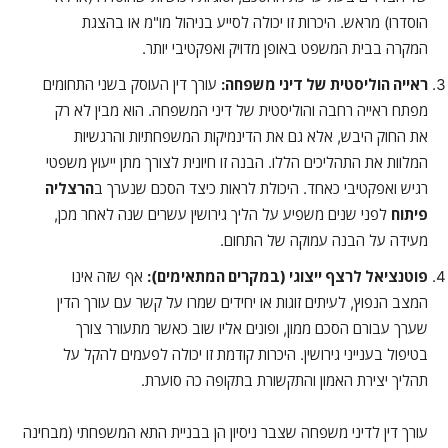
הוסדרו) מראש. היכרות זו יכולה לסייע בניהול מו"מ או בהצגת
המקרה בבית המשפט באופן מדויק ואפקטיבי יותר.
ראייה הוליסטית של דיני משפחה:
עורך דין העוסק בשני התחומים
מפתח ראייה רחבה והוליסטית של דיני המשפחה. הוא מבין לא רק
את החוק היבש, אלא גם את הדינמיקות המשפחתיות והרגשיות
המלוות את התהליכים הללו. הבנה זו חיונית לצורך מתן ייעוץ משפטי
רגיש ואפקטיבי כאחד. היכולת לראות כיצד הסכם שנערך ב
הרצליה
פיתוח
לפני שנים משפיע על הליך גירושין עשרים שנה לאחר מכן,
מעידה על הבנה עמוקה של התחום.
פוטנציאל לרצף ייצוגי (במקרים המתאימים):
אף שזה אינו
המצב הנפוץ, לעיתים זוגות או יחידים שמרו על קשר עם עורך הדין
שערך עבורם הסכם ממון, ופונים אליו שוב כאשר מתעורר צורך
בטיפול בענייני גירושין. היכרות קודמת זו יכולה לפעמים להקל על
תהליך יצירת האמון והתקשורת בתקופה כה סוערת.
עורך דין לדיני משפחה שצבר ניסיון הן בבניית התא המשפחתי (מבחינה