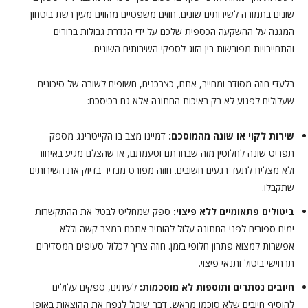
שונים בתמורה לשירותים שונים. חוזים משפטיים מהווים מעין רשת ביטחון
המגנה על ההשקעה הכספית שלכם על ידי הגדרת גבולות ברורים
והתחייבויות מפורשות בין הזוג לספקי השירותים השונים.
בלעדי חוזה מסודר ומחייב, אתם, כצרכנים, חשופים לשורה של סיכונים
שעלולים לפגוע לא רק באיכות החתונה אלא גם בכיסכם:
שירות לקוי או שונה מהמוסכם:
דמיינו מצב בו הקייטרינג מספק
תפריט שונה לחלוטין מזה שבחרתם וטעמתם, או שהצלם מגיע באיחור
ולא מצליח לתעד רגעים חשובים. חוזה מפורט מגדיר בדיוק את השירותים
שתקבלו.
ביטולים פתאומיים ללא פיצוי:
ספק שמחליט לבטל את ההתקשרות
ימים ספורים לפני החתונה עלול להותיר אתכם במצב קשה וללא
אפשרות למצוא פתרון חלופי בזמן. חוזה צריך לכלול סעיפים המסדירים
תרחישי ביטול ותנאי פיצוי.
חיובים נסתרים ותוספות לא מוסכמות:
לעיתים, ספקים עלולים
להוסיף חיובים שלא סוכמו מראש, דבר שיכול לנפח את ההוצאות באופן