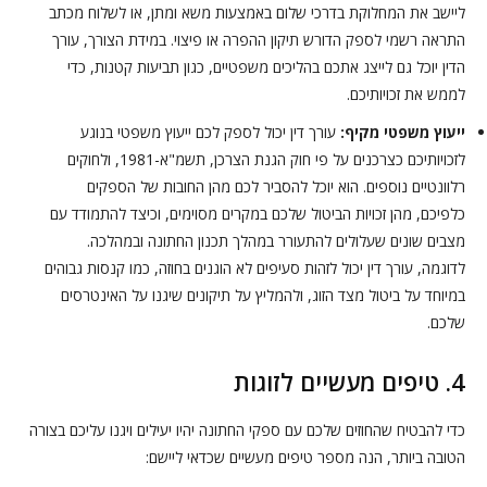
ליישב את המחלוקת בדרכי שלום באמצעות משא ומתן, או לשלוח מכתב
התראה רשמי לספק הדורש תיקון ההפרה או פיצוי. במידת הצורך, עורך
הדין יוכל גם לייצג אתכם בהליכים משפטיים, כגון תביעות קטנות, כדי
לממש את זכויותיכם.
ייעוץ משפטי מקיף:
עורך דין יכול לספק לכם ייעוץ משפטי בנוגע
לזכויותיכם כצרכנים על פי חוק הגנת הצרכן, תשמ"א-1981, ולחוקים
רלוונטיים נוספים. הוא יוכל להסביר לכם מהן החובות של הספקים
כלפיכם, מהן זכויות הביטול שלכם במקרים מסוימים, וכיצד להתמודד עם
מצבים שונים שעלולים להתעורר במהלך תכנון החתונה ובמהלכה.
לדוגמה, עורך דין יכול לזהות סעיפים לא הוגנים בחוזה, כמו קנסות גבוהים
במיוחד על ביטול מצד הזוג, ולהמליץ על תיקונים שיגנו על האינטרסים
שלכם.
4. טיפים מעשיים לזוגות
כדי להבטיח שהחוזים שלכם עם ספקי החתונה יהיו יעילים ויגנו עליכם בצורה
הטובה ביותר, הנה מספר טיפים מעשיים שכדאי ליישם: