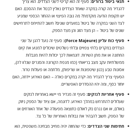
תנאי ביטול ברורים:
סעיף זה הוא קריטי לשני הצדדים. הוא צריך
להגדיר מה קורה במקרה שאחד הצדדים נאלץ לבטל את ההסכם. האם
יש תקופת הודעה מוקדמת? מה גובה הפיצוי או ההחזר הכספי שמגיע
לצד השני במקרה של ביטול במועדים שונים? חשוב להתייחס לתרחישים
שונים של ביטול – הן מצד הזוג והן מצד הספק.
סעיף כוח עליון (Force Majeure):
סעיף זה נועד להגן על שני
הצדדים במקרים בלתי צפויים ובלתי נשלטים שיכולים למנוע את קיום
החתונה או את מתן השירות. דוגמאות לכך יכולות להיות מגבלות
ממשלתיות עקב מצב בריאותי (כמו מגפת הקורונה והסגרים שנלוו לה),
אסונות טבע (כגון שיטפונות או שריפות), מלחמה או פעולות טרור.
הסעיף צריך להגדיר מה יקרה במקרים כאלה – האם האירוע יידחה, האם
יוחזר כסף, ומה יהיו ההסדרים האפשריים.
סעיף אחריות לנזקים:
סעיף זה מגדיר מי יישא באחריות לנזקים
שעלולים להתרחש במהלך האירוע. לדוגמה, אם ציוד של הספק ניזוק
באולם, או אם נגרם נזק לאולם כתוצאה מפעולה של אחד האורחים או
של הספק. חשוב להבהיר את גבולות האחריות של כל צד.
חתימות שני הצדדים:
כדי שהחוזה יהיה מחייב מבחינה משפטית, הוא