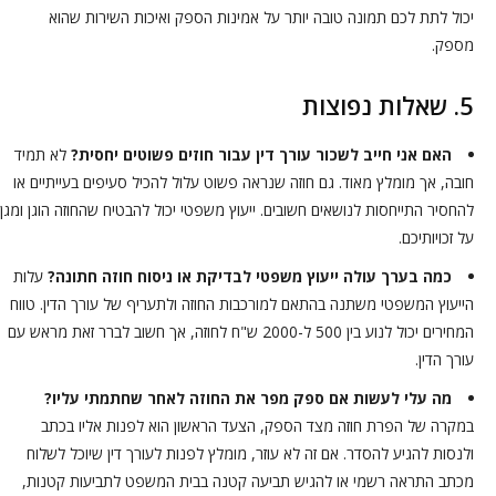
יכול לתת לכם תמונה טובה יותר על אמינות הספק ואיכות השירות שהוא
מספק.
5. שאלות נפוצות
האם אני חייב לשכור עורך דין עבור חוזים פשוטים יחסית?
לא תמיד
חובה, אך מומלץ מאוד. גם חוזה שנראה פשוט עלול להכיל סעיפים בעייתיים או
להחסיר התייחסות לנושאים חשובים. ייעוץ משפטי יכול להבטיח שהחוזה הוגן ומגן
על זכויותיכם.
כמה בערך עולה ייעוץ משפטי לבדיקת או ניסוח חוזה חתונה?
עלות
הייעוץ המשפטי משתנה בהתאם למורכבות החוזה ולתעריף של עורך הדין. טווח
המחירים יכול לנוע בין 500 ל-2000 ש"ח לחוזה, אך חשוב לברר זאת מראש עם
עורך הדין.
מה עלי לעשות אם ספק מפר את החוזה לאחר שחתמתי עליו?
במקרה של הפרת חוזה מצד הספק, הצעד הראשון הוא לפנות אליו בכתב
ולנסות להגיע להסדר. אם זה לא עוזר, מומלץ לפנות לעורך דין שיוכל לשלוח
מכתב התראה רשמי או להגיש תביעה קטנה בבית המשפט לתביעות קטנות,