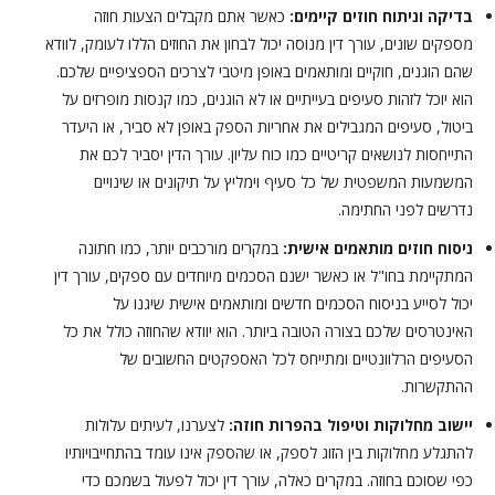
בדיקה וניתוח חוזים קיימים:
כאשר אתם מקבלים הצעות חוזה
מספקים שונים, עורך דין מנוסה יכול לבחון את החוזים הללו לעומק, לוודא
שהם הוגנים, חוקיים ומותאמים באופן מיטבי לצרכים הספציפיים שלכם.
הוא יוכל לזהות סעיפים בעייתיים או לא הוגנים, כמו קנסות מופרזים על
ביטול, סעיפים המגבילים את אחריות הספק באופן לא סביר, או היעדר
התייחסות לנושאים קריטיים כמו כוח עליון. עורך הדין יסביר לכם את
המשמעות המשפטית של כל סעיף וימליץ על תיקונים או שינויים
נדרשים לפני החתימה.
ניסוח חוזים מותאמים אישית:
במקרים מורכבים יותר, כמו חתונה
המתקיימת בחו"ל או כאשר ישנם הסכמים מיוחדים עם ספקים, עורך דין
יכול לסייע בניסוח הסכמים חדשים ומותאמים אישית שיגנו על
האינטרסים שלכם בצורה הטובה ביותר. הוא יוודא שהחוזה כולל את כל
הסעיפים הרלוונטיים ומתייחס לכל האספקטים החשובים של
ההתקשרות.
יישוב מחלוקות וטיפול בהפרות חוזה:
לצערנו, לעיתים עלולות
להתגלע מחלוקות בין הזוג לספק, או שהספק אינו עומד בהתחייבויותיו
כפי שסוכם בחוזה. במקרים כאלה, עורך דין יכול לפעול בשמכם כדי