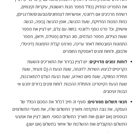
את התפריט המדויק (כולל מספר מנות ראשונות, עיקריות וקינוחים,
רשימת מרכיבים אם רלוונטי, אפשרויות לצמחונים/טבעונים/אלרגניים),
כמות המנות המדויקת, שעת ההגשה, אופן ההגשה (בופה, הגשה
אישית), וכל פרט נוסף רלוונטי. בחוזה עם צלם, יש לציין את מספר
שעות הצילום, מספר הצלמים, סוג הצילום (סטילס, וידאו), מספר
התמונות המובטחות לאחר עריכה, פורמט קבלת התמונות (דיגיטלי,
אלבום), ולוחות זמנים לאספקת החומרים.
לוחות זמנים מדויקים:
יש לציין בבירור את התאריכים והשעות
הקריטיים לביצוע השירות. לדוגמה, שעת הגעת ה-DJ והציוד, שעת
תחילת המוזיקה, שעת סיום האירוע, שעת הגעת הצלם להתארגנות,
שעת הגעת הקייטרינג והתחלת ההכנות. לוחות זמנים ברורים ימנעו אי
הבנות ועיכובים.
תנאי תשלום מפורטים:
סעיף זה חייב לכלול את הסכום הכולל של
העסקה, את גובה המקדמה ותאריך התשלום שלה, את מועדי התשלומים
הנוספים (אם ישנם) ואת תאריך התשלום הסופי. חשוב לציין את אמצעי
התשלום המקובלים ואת ההשלכות של איחור בתשלום (אם ישנן).