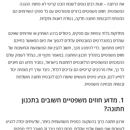
את הרחבה – זוגות רבים נוטים לשכוח היבט קריטי לא פחות: ההגנה
המשפטית. חוזים משפטיים ברורים ומפורטים עם כל ספקי השירותים הם
המפתח להבטחת חתונה חלקה, נטולת דאגות ותקלות.
מחלוקות בלתי צפויות עם ספקים, ביטולים ברגע האחרון או שירותים שאינם
עומדים בסטנדרטים המובטחים עלולים להפוך את היום המאושר בחייכם
לסיוט מתמשך. כדי להימנע מכך, חשוב להבין את המשמעות והחשיבות של
חוזים משפטיים בתהליך תכנון החתונה. במאמר מקיף זה, נצלול לעומק עולם
ההסכמים המשפטיים הרלוונטיים לחתונות בישראל, נסביר מדוע הם חיוניים
כל כך, אילו מרכיבים קריטיים הם צריכים לכלול, כיצד עורך דין מומחה יכול
לסייע לכם, ונציע טיפים מעשיים שיעזרו לכם להבטיח חתונה מושלמת
ובטוחה מבחינה משפטית.
1. מדוע חוזים משפטיים חשובים בתכנון
חתונה?
ארגון חתונה כרוך בהשקעה כספית משמעותית ביותר, שלעיתים יכולה להגיע
לעשרות ואף מאות אלפי שקלים. סכום כסף ניכר זה מועבר לידי ספקים