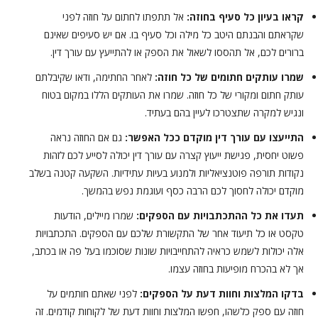
קראו בעיון כל סעיף בחוזה:
אל תתפתו לחתום על חוזה לפני
שקראתם והבנתם היטב כל מילה וכל סעיף בו. אם יש סעיפים שאינם
ברורים לכם, אל תהססו לשאול את הספק או להתייעץ עם עורך דין.
שמרו עותקים חתומים של כל חוזה:
לאחר החתימה, ודאו שקיבלתם
עותק חתום ומקורי של כל חוזה. שמרו את העותקים הללו במקום בטוח
ונגיש למקרה שתצטרכו לעיין בהם בעתיד.
התייעצו עם עורך דין מוקדם ככל האפשר:
גם אם החוזה נראה
פשוט יחסית, פגישת ייעוץ קצרה עם עורך דין יכולה לסייע לכם לזהות
נקודות תורפה פוטנציאליות ולמנוע בעיות עתידיות. השקעה קטנה בשלב
מוקדם יכולה לחסוך לכם הרבה כסף ועוגמת נפש בהמשך.
תעדו את כל ההתכתבויות עם הספקים:
שמרו מיילים, הודעות
טקסט או כל תיעוד אחר של התקשורת שלכם עם הספקים. התכתבויות
אלה יכולות לשמש כראיה להתחייבויות שונות שסוכמו בעל פה או בכתב,
אך לא בהכרח מופיעות בחוזה עצמו.
בדקו המלצות וחוות דעת על הספקים:
לפני שאתם חותמים על
חוזה עם ספק כלשהו, חפשו המלצות וחוות דעת של לקוחות קודמים. זה