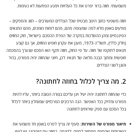
משמעותי. חוזה ברור יפרט את כל העלויות וימנע הפתעות לא נעימות.
חוזה משפטי כתוב היטב מבטיח שכל הצדדים המעורבים – הזוג והספקים –
מודעים באופן מלא למה שמצופה מהם, מהם לוחות הזמנים, מהם התנאים
הפיננסיים ומהן ההשלכות במקרה של הפרת ההסכם. בישראל, חוק החוזים
(חלק כללי), תשל"ג-1973, מעגן את עקרון חופש החוזים, אך גם קובע
תנאים לתוקפו של חוזה. על פי החוק, חוזה תקף הוא הסכם שנערך בהסכמה
חופשית ומתוך הבנה מלאה של תנאיו. לכן, חיוני שהחוזה יהיה מפורט, בהיר
והוגן לשני הצדדים.
2. מה צריך לכלול בחוזה לחתונה?
כדי שהחוזה לחתונה יהיה יעיל ויגן עליכם בצורה הטובה ביותר, עליו להיות
מפורט ומדויק ככל האפשר. הנה הרכיבים המרכזיים שמומלץ ביותר לכלול
בכל הסכם עם ספק שירותים לחתונה:
תיאור מפורט של השירות:
סעיף זה צריך לפרט באופן חד משמעי את
השירותים שהספק מתחייב לספק. לדוגמה, בחוזה עם קייטרינג יש לציין