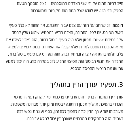
חייב להיות חתום על ידי שני הצדדים המוסכמים – נציג מוסמך מטעם
הספק ובני הזוג. יש לוודא שכל החתימות מקוריות ומתוארכות.
דוגמה:
זוג שחתם על חוזה עם צלם עבור חתונתם, אך החוזה לא כלל סעיף
ביטול מפורט. יום לפני החתונה, הצלם הודיע במפתיע שהוא נאלץ לבטל
עקב נסיבות אישיות. מכיוון שלא היה סעיף ביטול בחוזה, הזוג נאלץ לשלם את
מלוא הסכום המוסכם למרות שלא קיבלו את השירות, ובנוסף נאלצו למצוא
צלם חלופי בהתראה קצרה ובמחיר גבוה. חוזה מפורט עם סעיף ביטול ברור,
המגדיר את תנאי הביטול ואת הפיצוי המגיע לזוג במקרה כזה, היה יכול למנוע
את עוגמת הנפש וההפסד הכספי.
3. תפקיד עורך הדין בתהליך
עורך דין המתמחה בדיני חוזים או בדיני צרכנות יכול לשחק תפקיד מרכזי
והכרחי בהפיכת תהליך תכנון החתונה לבטוח ומוגן יותר מבחינה משפטית.
מעורבותו של עורך הדין יכולה לחסוך לכם זמן, כסף ועוגמת נפש רבה
בעתיד. הנה התפקידים המרכזיים שעורך דין יכול למלא עבורכם: